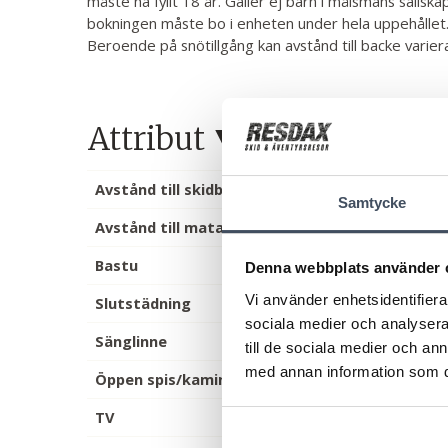
måste ha fyllt 18 år. Gäller ej barn i målsmans sällska
bokningen måste bo i enheten under hela uppehållet.
Beroende på snötillgång kan avstånd till backe varier
Attribut
Avstånd till skidbacke/lift
Samtycke
Avstånd till mataffär
Bastu
Denna webbplats använder 
Vi använder enhetsidentifierar
Slutstädning
sociala medier och analysera 
Sänglinne
till de sociala medier och a
med annan information som du 
Öppen spis/kamin
TV