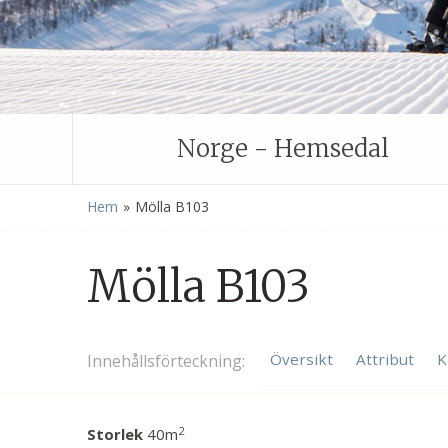
Norge - Hemsedal
»
Hem
Mölla B103
Mölla B103
Översikt
Attribut
K
Innehålls
förteckning
2
Storlek
40m