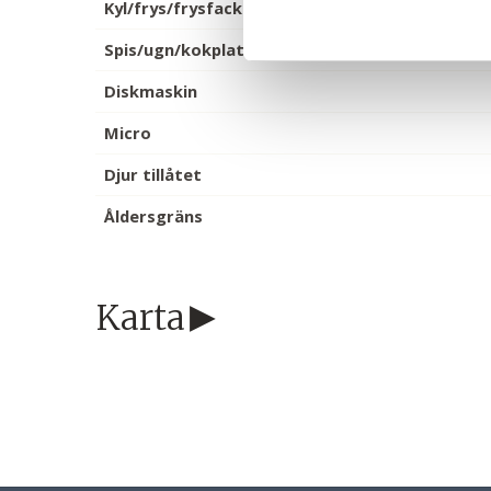
Kyl/frys/frysfack
Spis/ugn/kokplattor
Diskmaskin
Micro
Djur tillåtet
Åldersgräns
Karta