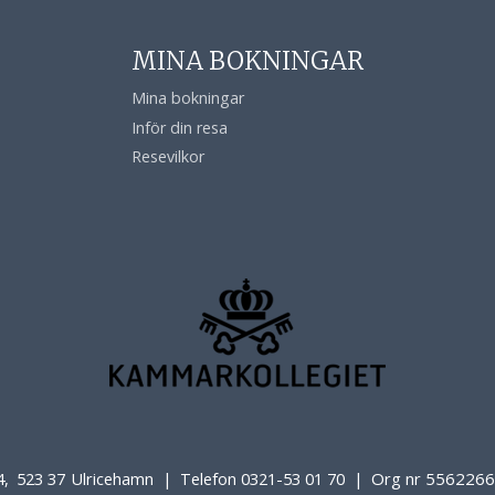
MINA BOKNINGAR
Mina bokningar
Inför din resa
Resevilkor
4
523 37
Ulricehamn
Telefon
0321-53 01 70
Org nr 556226