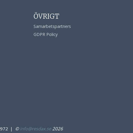
ÖVRIGT
Samarbetspartners
GDPR Policy
6972
©
info@resdax.se
2026