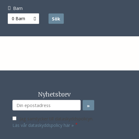
Barn
0 Barn
Sök
Nyhetsbrev
Jag samtycker till dataskyddspolicyn.
*
Läs vår dataskyddspolicy här »