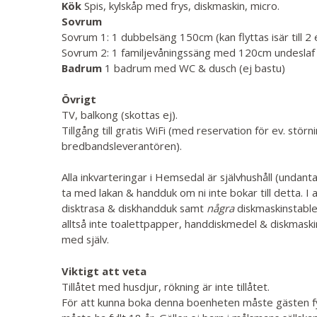
Kök
Spis, kylskåp med frys, diskmaskin, micro.
Sovrum
Sovrum 1: 1 dubbelsäng 150cm (kan flyttas isär till 2
Sovrum 2: 1 familjevåningssäng med 120cm undeslaf
Badrum
1 badrum med WC & dusch (ej bastu)
Övrigt
TV, balkong (skottas ej).
Tillgång till gratis WiFi (med reservation för ev. störn
bredbandsleverantören).
Alla inkvarteringar i Hemsedal är självhushåll (undanta
ta med lakan & handduk om ni inte bokar till detta. I a
disktrasa & diskhandduk samt
några
diskmaskinstable
alltså inte toalettpapper, handdiskmedel & diskmaski
med själv.
Viktigt att veta
Tillåtet med husdjur, rökning är inte tillåtet.
För att kunna boka denna boenheten måste gästen fyllt