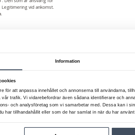
p . Den som är ansvarig för
 Legitimering vid ankomst.
a.
550
Information
550
Nej
cookies
e för att anpassa innehållet och annonserna till användarna, tillh
Ja
vår trafik. Vi vidarebefordrar även sådana identifierare och anna
Kan bokas som tillval
nnons- och analysföretag som vi samarbetar med. Dessa kan i sin
har tillhandahållit eller som de har samlat in när du har använt 
Nej
Ja