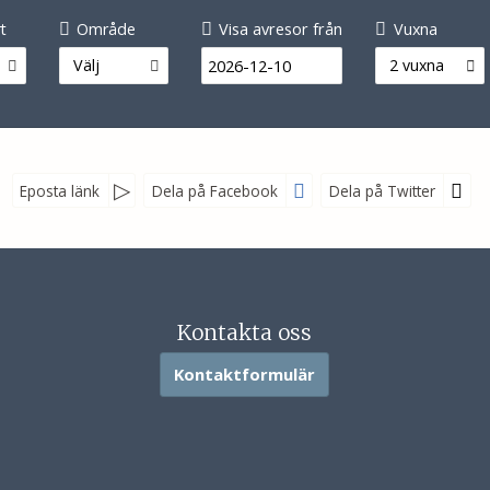
t
Område
Visa avresor från
Vuxna
2 vuxna
Välj
Eposta länk
Dela på Facebook
Dela på Twitter
Kontakta oss
Kontaktformulär