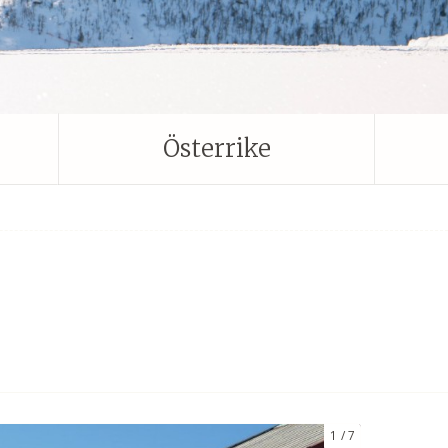
Österrike
1
7