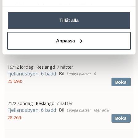
Fjellandsbyen, 6 bädd
Buss
6
samlat in när du har använt deras tjänster.
10 096:-
Boka
Tillåt alla
17/12 torsdag
3 nätter
Fjellandsbyen, 6 bädd
Bil
6
Anpassa
7 766:-
Boka
19/12 lördag
7 nätter
Fjellandsbyen, 6 bädd
Bil
6
25 698:-
Boka
21/2 söndag
7 nätter
Fjellandsbyen, 6 bädd
Bil
Mer än 8
28 269:-
Boka