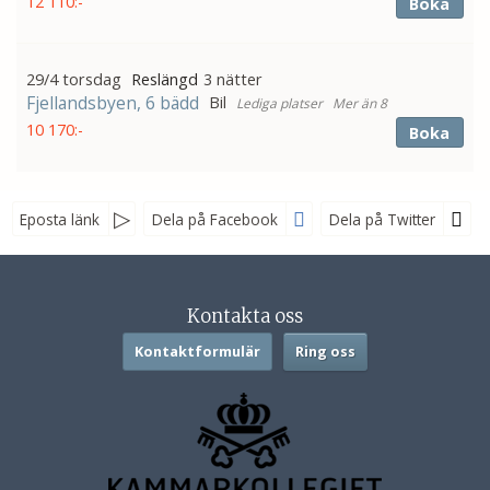
12 110:-
Boka
29/4 torsdag
3 nätter
Fjellandsbyen, 6 bädd
Bil
Mer än 8
10 170:-
Boka
Eposta länk
Dela på Facebook
Dela på Twitter
Sociala medier
Kontakta oss
Kontaktformulär
Ring oss
Nyhetsbrev
Jag samtycker till dataskyddspolicyn.
*