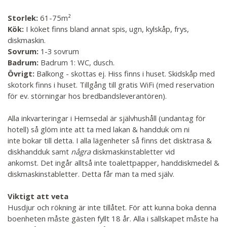
Storlek:
61-75m²
Kök:
I köket finns bland annat spis, ugn, kylskåp, frys,
diskmaskin.
Sovrum:
1-3 sovrum
Badrum:
Badrum 1: WC, dusch.
Övrigt:
Balkong - skottas ej. Hiss finns i huset. Skidskåp med
skotork finns i huset. Tillgång till gratis WiFi (med reservation
för ev. störningar hos bredbandsleverantören).
Alla inkvarteringar i Hemsedal är självhushåll (undantag för
hotell) så glöm inte att ta med lakan & handduk om ni
inte bokar till detta. I alla lägenheter så finns det disktrasa &
diskhandduk samt
några
diskmaskinstabletter vid
ankomst. Det ingår alltså inte toalettpapper, handdiskmedel &
diskmaskinstabletter. Detta får man ta med själv.
Viktigt att veta
Husdjur och rökning är inte tillåtet. För att kunna boka denna
boenheten måste gästen fyllt 18 år. Alla i sällskapet måste ha