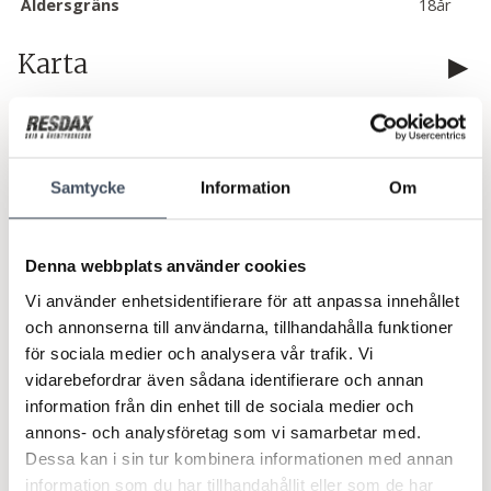
Åldersgräns
18år
Karta
Avgångar & priser
Samtycke
Information
Om
10/12 torsdag
3 nätter
Fjellandsbyen, 6 bädd
Buss
Mer än 8
9 092:-
Denna webbplats använder cookies
Boka
Vi använder enhetsidentifierare för att anpassa innehållet
och annonserna till användarna, tillhandahålla funktioner
10/12 torsdag
3 nätter
för sociala medier och analysera vår trafik. Vi
Fjellandsbyen, 6 bädd
Bil
Mer än 8
vidarebefordrar även sådana identifierare och annan
6 822:-
Boka
information från din enhet till de sociala medier och
annons- och analysföretag som vi samarbetar med.
Dessa kan i sin tur kombinera informationen med annan
17/12 torsdag
3 nätter
information som du har tillhandahållit eller som de har