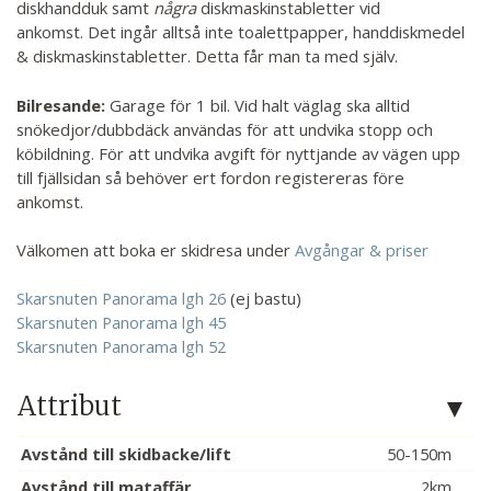
diskhandduk samt
några
diskmaskinstabletter vid
ankomst. Det ingår alltså inte toalettpapper, handdiskmedel
& diskmaskinstabletter. Detta får man ta med själv.
Bilresande:
Garage för 1 bil. Vid halt väglag ska alltid
snökedjor/dubbdäck användas för att undvika stopp och
köbildning. För att undvika avgift för nyttjande av vägen upp
till fjällsidan så behöver ert fordon registereras före
ankomst.
Välkomen att boka er skidresa under
Avgångar & priser
Skarsnuten Panorama lgh 26
(ej bastu)
Skarsnuten Panorama lgh 45
Skarsnuten Panorama lgh 52
Attribut
Avstånd till skidbacke/lift
50-150m
Avstånd till mataffär
2km