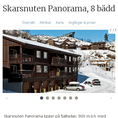
Skarsnuten Panorama, 8 bädd
Översikt
Attribut
Karta
Avgångar & priser
1
7
Skarsnuten Panorama ligger på fjällsidan, 900 m.ö.h. med