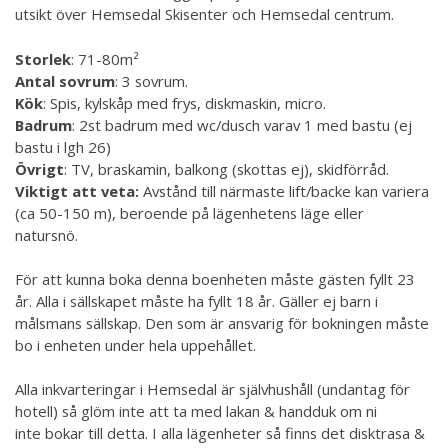
utsikt över Hemsedal Skisenter och Hemsedal centrum.
Storlek
: 71-80m²
Antal sovrum
: 3 sovrum.
Kök
: Spis, kylskåp med frys, diskmaskin, micro.
Badrum
: 2st badrum med wc/dusch varav 1 med bastu (ej
bastu i lgh 26)
Övrigt
: TV, braskamin, balkong (skottas ej), skidförråd.
Viktigt att veta:
Avstånd till närmaste lift/backe kan variera
(ca 50-150 m), beroende på lägenhetens läge eller
natursnö.
För att kunna boka denna boenheten måste gästen fyllt 23
år. Alla i sällskapet måste ha fyllt 18 år. Gäller ej barn i
målsmans sällskap. Den som är ansvarig för bokningen måste
bo i enheten under hela uppehållet.
Alla inkvarteringar i Hemsedal är självhushåll (undantag för
hotell) så glöm inte att ta med lakan & handduk om ni
inte bokar till detta. I alla lägenheter så finns det disktrasa &