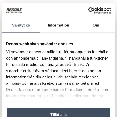
24/1 söndag
4 nätter
Skarsnuten Panorama, 8 bädd
Bil
Mer än 8
10 893:-
Boka
Samtycke
Information
Om
31/1 söndag
4 nätter
Denna webbplats använder cookies
Skarsnuten Panorama, 8 bädd
Bil
Vi använder enhetsidentifierare för att anpassa innehållet
Mer än 8
och annonserna till användarna, tillhandahålla funktioner
13 038:-
Boka
för sociala medier och analysera vår trafik. Vi
vidarebefordrar även sådana identifierare och annan
information från din enhet till de sociala medier och
4/2 torsdag
3 nätter
Skarsnuten Panorama, 8 bädd
Buss
annons- och analysföretag som vi samarbetar med.
Mer än 8
Dessa kan i sin tur kombinera informationen med annan
21 474:-
Boka
information som du har tillhandahållit eller som de har
samlat in när du har använt deras tjänster.
4/2 torsdag
3 nätter
Tillåt alla