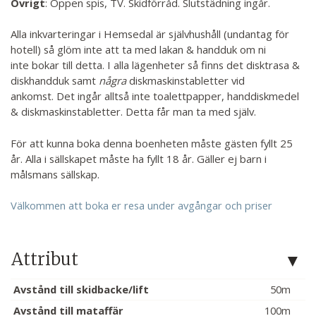
Övrigt
: Öppen spis, TV. Skidförråd. Slutstädning ingår.
Alla inkvarteringar i Hemsedal är självhushåll (undantag för
hotell) så glöm inte att ta med lakan & handduk om ni
inte bokar till detta. I alla lägenheter så finns det disktrasa &
diskhandduk samt
några
diskmaskinstabletter vid
ankomst. Det ingår alltså inte toalettpapper, handdiskmedel
& diskmaskinstabletter. Detta får man ta med själv.
För att kunna boka denna boenheten måste gästen fyllt 25
år. Alla i sällskapet måste ha fyllt 18 år. Gäller ej barn i
målsmans sällskap.
Välkommen att boka er resa under avgångar och priser
Attribut
Avstånd till skidbacke/lift
50m
Avstånd till mataffär
100m