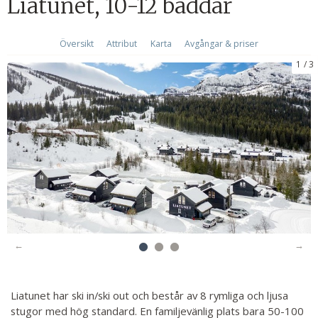
Liatunet, 10-12 bäddar
Översikt
Attribut
Karta
Avgångar & priser
1
3
Liatunet har ski in/ski out och består av 8 rymliga och ljusa
stugor med hög standard. En familjevänlig plats bara 50-100