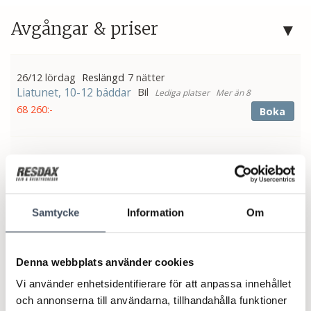
Avgångar & priser
26/12 lördag
7 nätter
Liatunet, 10-12 bäddar
Bil
Mer än 8
68 260:-
Boka
10/1 söndag
4 nätter
Liatunet, 10-12 bäddar
Bil
Mer än 8
16 663:-
Boka
Samtycke
Information
Om
14/1 torsdag
3 nätter
Liatunet, 10-12 bäddar
Buss
Mer än 8
Denna webbplats använder cookies
25 361:-
Boka
Vi använder enhetsidentifierare för att anpassa innehållet
och annonserna till användarna, tillhandahålla funktioner