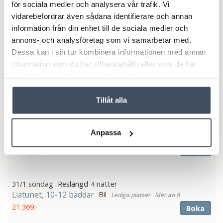
för sociala medier och analysera vår trafik. Vi
14/1 torsdag
3 nätter
vidarebefordrar även sådana identifierare och annan
Liatunet, 10-12 bäddar
Bil
Mer än 8
information från din enhet till de sociala medier och
23 031:-
Boka
annons- och analysföretag som vi samarbetar med.
Dessa kan i sin tur kombinera informationen med annan
information som du har tillhandahållit eller som de har
17/1 söndag
4 nätter
samlat in när du har använt deras tjänster.
Liatunet, 10-12 bäddar
Bil
Mer än 8
16 663:-
Boka
Tillåt alla
24/1 söndag
4 nätter
Anpassa
Liatunet, 10-12 bäddar
Bil
Mer än 8
19 121:-
Boka
31/1 söndag
4 nätter
Liatunet, 10-12 bäddar
Bil
Mer än 8
21 369:-
Boka