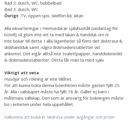
Bad 2: dusch, WC, bubbelbad
Bad 3: dusch, WC.
Övrigt
: TV, öppen spis. skidförråd, altan.
Alla inkvarteringar i Hemsedal är självhushåll (undantag för
hotell) så glöm inte att ta med lakan & handduk om ni
inte bokar till detta. I alla lägenheter så finns det disktrasa &
diskhandduk samt
några
diskmaskinstabletter vid
ankomst. Det ingår alltså inte toalettpapper, handdiskmedel
& diskmaskinstabletter. Detta får man ta med själv.
Viktigt att veta
Husdjur och rökning är inte tillåtet.
För att kunna boka denna boenheten måste gästen fyllt 25
år. Alla i sällskapet måste ha fyllt 18 år. Gäller ej barn i
målsmans sällskap. Den som är ansvarig för bokningen måste
bo i enheten under hela uppehållet.
V
älkomna att boka er skidresa under avgångar och priser