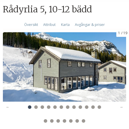
Rådyrlia 5, 10-12 bädd
Översikt
Attribut
Karta
Avgångar & priser
1
19