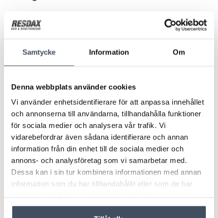
Karta
Samtycke
Information
Om
Avgångar & priser
Denna webbplats använder cookies
17/12 torsdag
3 nätter
Rådyrlia 5, 10-12 bädd
Buss
Mer än 8
Vi använder enhetsidentifierare för att anpassa innehållet
24 305:-
Boka
och annonserna till användarna, tillhandahålla funktioner
för sociala medier och analysera vår trafik. Vi
vidarebefordrar även sådana identifierare och annan
17/12 torsdag
3 nätter
information från din enhet till de sociala medier och
Rådyrlia 5, 10-12 bädd
Bil
Mer än 8
annons- och analysföretag som vi samarbetar med.
21 975:-
Boka
Dessa kan i sin tur kombinera informationen med annan
information som du har tillhandahållit eller som de har
samlat in när du har använt deras tjänster.
20/12 söndag
7 nätter
Rådyrlia 5, 10-12 bädd
Bil
Mer än 8