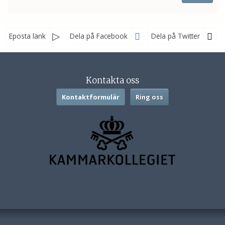
Eposta länk
Dela på Facebook
Dela på Twitter
Sociala medier
Kontakta oss
Kontaktformulär
Ring oss
Nyhetsbrev
Jag samtycker till dataskyddspolicyn.
Läs vår dataskyddspolicy här »
*
Resdax Ski AB
Alängsgatan 4
523 37
Ulricehamn