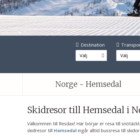
Destination
Transpo
Välj
Välj
Norge - Hemsedal
Skidresor till Hemsedal i N
Välkommen till Resdax! Här börjar er resa till snötäck
skidresor till
ingår alltid bussresa till skido
Hemsedal