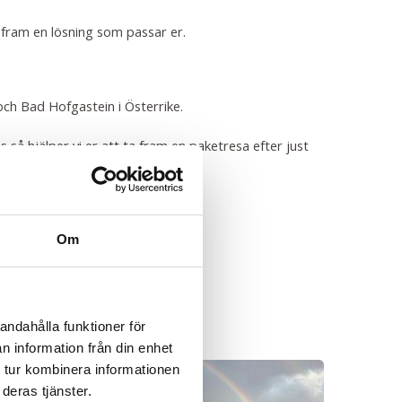
i fram en lösning som passar er.
och Bad Hofgastein i Österrike.
s så hjälper vi er att ta fram en paketresa efter just
Om
andahålla funktioner för
n information från din enhet
 tur kombinera informationen
deras tjänster.