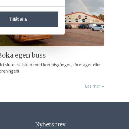
Tillåt alla
Boka egen buss
k i slutet sällskap med kompisgänget, företaget eller
öreningen!
Läs mer
Nyhetsbrev