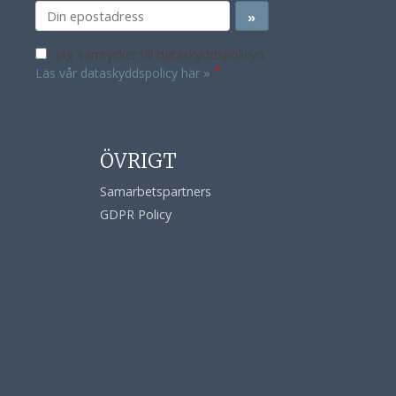
Jag samtycker till dataskyddspolicyn.
*
Läs vår dataskyddspolicy här »
ÖVRIGT
Samarbetspartners
GDPR Policy