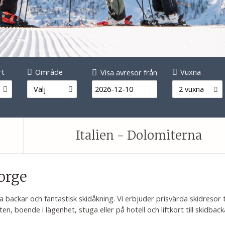
rt
Område
Visa avresor från
Vuxna
Välj
2 vuxna
Italien - Dolomiterna
orge
ta backar och fantastisk skidåkning. Vi erbjuder prisvärda skidresor 
rten, boende i lägenhet, stuga eller på hotell och liftkort till skidback