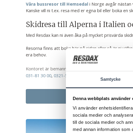
i Norge avgår nästan v
Våra bussresor till Hemsedal
Kanske vill ni t.ex. resa med er egna bil eller boka en
Skidresa till Alperna i Italien 
Med Resdax kan ni även åka på mycket prisvärda skidre
Resorna finns att boka här på sidan eller så är ni vä
era behov.
Kontoret är bemannat måndag-fredag 09:00-16:00.
031-81 30 00
,
0321-53 01 70
Samtycke
Boka sk
Denna webbplats använder 
Vi använder enhetsidentifierar
sociala medier och analysera 
till de sociala medier och a
med annan information som du 