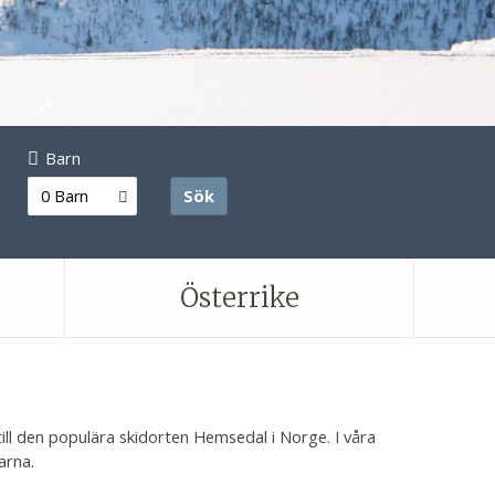
Barn
0 Barn
Sök
Österrike
till den populära skidorten Hemsedal i Norge. I våra
arna.