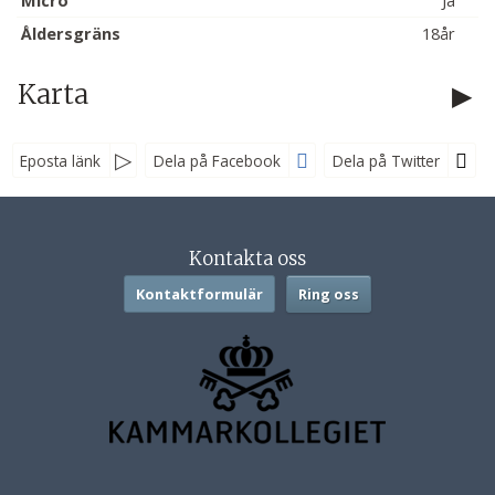
Micro
Ja
Åldersgräns
18år
Karta
Eposta länk
Dela på Facebook
Dela på Twitter
Sociala medier
Kontakta oss
Kontaktformulär
Ring oss
Nyhetsbrev
Jag samtycker till dataskyddspolicyn.
Läs vår dataskyddspolicy här »
*