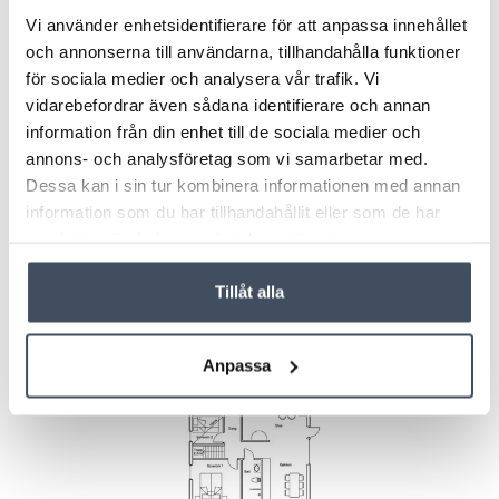
av alla ytor & starta diskmaskinen.
Vi använder enhetsidentifierare för att anpassa innehållet
och annonserna till användarna, tillhandahålla funktioner
För att kunna boka denna boenheten måste gästen fyllt 18
för sociala medier och analysera vår trafik. Vi
år. Alla i sällskapet måste ha fyllt 18 år. Gäller ej barn i
vidarebefordrar även sådana identifierare och annan
målsmans sällskap. Den som är ansvarig för bokningen måste
information från din enhet till de sociala medier och
bo i enheten under hela uppehållet.
annons- och analysföretag som vi samarbetar med.
Dessa kan i sin tur kombinera informationen med annan
Välkommen att boka din resa under Avgångar & priser
information som du har tillhandahållit eller som de har
samlat in när du har använt deras tjänster.
Tillåt alla
Anpassa