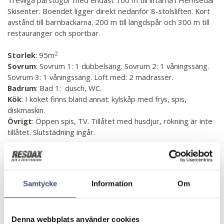
Trevliga parstugor med endast 100 m till liftarna i Hemsedal
Skisenter. Boendet ligger direkt nedanför 8-stolsliften. Kort
avstånd till barnbackarna. 200 m till längdspår och 300 m till
restauranger och sportbar.
2
Storlek
: 95m
Sovrum
: Sovrum 1: 1 dubbelsäng. Sovrum 2: 1 våningssäng.
Sovrum 3: 1 våningssäng. Loft med: 2 madrasser.
Badrum
: Bad 1: dusch, WC.
Kök
: I köket finns bland annat: kylskåp med frys, spis,
diskmaskin.
Övrigt
: Öppen spis, TV. Tillåtet med husdjur, rökning är inte
tillåtet. Slutstädning ingår.
Alla inkvarteringar i Hemsedal är självhushåll (undantag för
hotell) så glöm inte att ta med lakan & handduk om ni
inte bokar till detta. I alla lägenheter så finns det disktrasa &
Samtycke
Information
Om
diskhandduk samt
några
diskmaskinstabletter vid ankomst,
Det ingår alltså inte toalettpapper, handdiskmedel &
diskmaskinstabletter. Detta får man ta med själv.
Denna webbplats använder cookies
Slutstädning ingår, men som gäst ska ni slänga sopor, torka