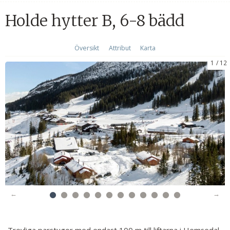
Holde hytter B, 6-8 bädd
Översikt
Attribut
Karta
1
12