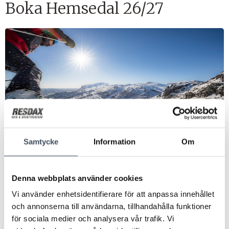
Boka Hemsedal 26/27
Samtycke
Information
Om
Välkomna att boka er resa till Hemsedal för säsong
2026/2027.
Denna webbplats använder cookies
Vi använder enhetsidentifierare för att anpassa innehållet
Resorna för Hemsedal säsong 26/27 ligger nu öppet att
och annonserna till användarna, tillhandahålla funktioner
boka på hemsidan. De mest populära boenden i Hemsedal
för sociala medier och analysera vår trafik. Vi
säljer snabbt slut. Boka och säkra din plats redan nu. Hos oss